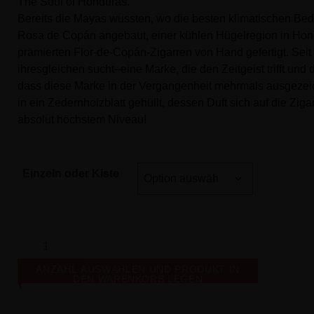
The Soul of Honduras.
Bereits die Mayas wussten, wo die besten klimatischen Be
Rosa de Copán angebaut, einer kühlen Hügelregion in Hon
prämierten Flor-de-Copán-Zigarren von Hand gefertigt. Seit
ihresgleichen sucht–eine Marke, die den Zeitgeist trifft un
dass diese Marke in der Vergangenheit mehrmals ausgezeic
in ein Zedernholzblatt gehüllt, dessen Duft sich auf die Zi
absolut höchstem Niveau!
Einzeln oder Kiste
ANZAHL AUSWÄHLEN UND PRODUKT IN
DEN WARENKORB LEGEN