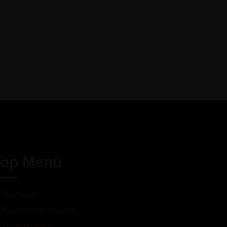
Top Menü
Startseite
Kubanische Zigarren
Zigarren nach