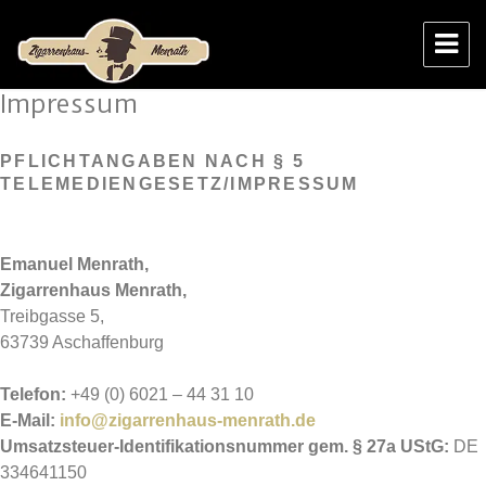
Impressum
Zigarrenhaus Menrath
PFLICHTANGABEN NACH § 5
TELEMEDIENGESETZ/IMPRESSUM
Emanuel Menrath,
Zigarrenhaus Menrath,
Treibgasse 5,
63739 Aschaffenburg
Telefon:
+49 (0) 6021 – 44 31 10
E-Mail:
info@zigarrenhaus-menrath.de
Umsatzsteuer-Identifikationsnummer gem. § 27a UStG:
DE
334641150