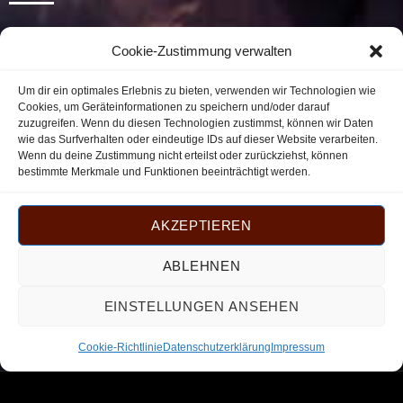
Startseite
Cookie-Zustimmung verwalten
Kubanische Zigarren
Zigarren nach Herkunftsland
Um dir ein optimales Erlebnis zu bieten, verwenden wir Technologien wie
Cookies, um Geräteinformationen zu speichern und/oder darauf
Zigarillos
zuzugreifen. Wenn du diesen Technologien zustimmst, können wir Daten
wie das Surfverhalten oder eindeutige IDs auf dieser Website verarbeiten.
Gutscheine
Wenn du deine Zustimmung nicht erteilst oder zurückziehst, können
Empfehlungen
bestimmte Merkmale und Funktionen beeinträchtigt werden.
Pfeifentabak
AKZEPTIEREN
Zubehör
Abonnement
ABLEHNEN
EINSTELLUNGEN ANSEHEN
Cookie-Richtlinie
Datenschutzerklärung
Impressum