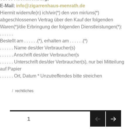
E-Mail:
info@zigarrenhaus-menrath.de
Hiermit widerrufe(n) ich/wir(*) den von mir/uns(*)
abgeschlossenen Vertrag über den Kauf der folgenden
Waren(*)/die Erbringung der folgenden Dienstleistungen(*):
. . . . . .
Bestellt am . . . . . .(*), erhalten am . . . . . .(*)
. . . . . . Name des/der Verbraucher(s)
. . . . . . Anschrift des/der Verbraucher(s
. . . . . . Unterschrift des/der Verbraucher(s), nur bei Mitteilung
auf Papier
. . . . . . Ort, Datum * Unzutreffendes bitte streichen
Posted
Categories
rechtliches
on
Seitennummerierung
PAGE
1
der
Beiträge
NEX