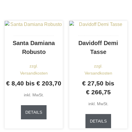
Varianten
Varianten
auf.
auf.
Die
Die
Optionen
Optionen
können
können
auf
auf
Santa Damiana
Davidoff Demi
der
der
Robusto
Tasse
Produktseite
Produktse
gewählt
gewählt
zzgl.
zzgl.
werden
werden
Versandkosten
Versandkosten
€
8,40
bis
€
203,70
€
27,50
bis
€
266,75
inkl. MwSt.
Dieses
inkl. MwSt.
Produkt
DETAILS
Dieses
weist
Produkt
DETAILS
mehrere
weist