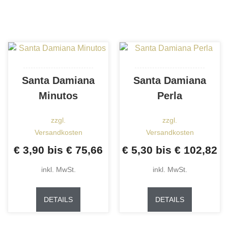
Varianten
auf.
auf.
Die
Die
Optionen
Optionen
können
können
auf
auf
der
Santa Damiana
Santa Damiana
der
Produktse
Minutos
Perla
Produktseite
gewählt
gewählt
werden
zzgl.
zzgl.
werden
Versandkosten
Versandkosten
€
3,90
bis
€
75,66
€
5,30
bis
€
102,82
inkl. MwSt.
inkl. MwSt.
Dieses
Dieses
Produkt
Produkt
DETAILS
DETAILS
weist
weist
mehrere
mehrere