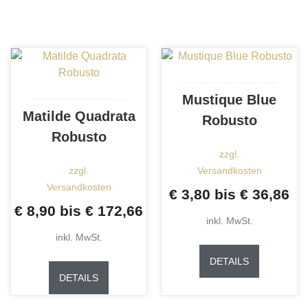
Varianten
auf
auf.
der
Die
Produktse
Optionen
gewählt
können
werden
auf
Mustique Blue
der
Matilde Quadrata
Robusto
Produktseite
Robusto
gewählt
zzgl.
werden
zzgl.
Versandkosten
Versandkosten
€
3,80
bis
€
36,86
€
8,90
bis
€
172,66
inkl. MwSt.
inkl. MwSt.
Dieses
Dieses
Produkt
DETAILS
Produkt
weist
DETAILS
weist
mehrere
mehrere
Varianten