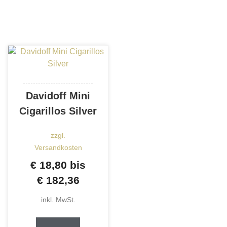
Varianten
mehrere
auf.
Varianten
Die
auf.
Optionen
Die
können
Optionen
auf
können
der
auf
Produktseite
der
Davidoff Mini
gewählt
Produktse
Cigarillos Silver
werden
gewählt
werden
zzgl.
Versandkosten
€
18,80
bis
€
182,36
inkl. MwSt.
Dieses