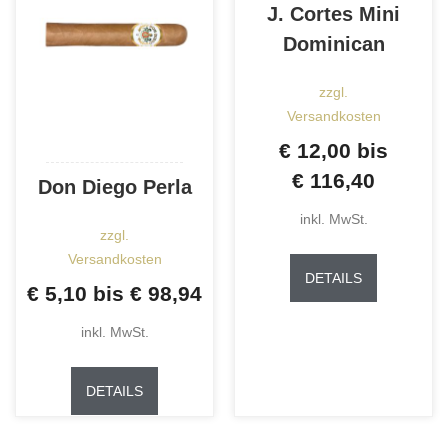
J. Cortes Mini
Dominican
zzgl.
Versandkosten
€
12,00
bis
€
116,40
Don Diego Perla
inkl. MwSt.
zzgl.
Dieses
Versandkosten
Produkt
DETAILS
€
5,10
bis
€
98,94
weist
mehrere
inkl. MwSt.
Varianten
Dieses
auf.
Produkt
DETAILS
Die
weist
Optionen
mehrere
können