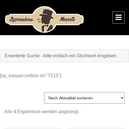
Zigarrenhaus Menrath
[sp_easyaccordion id="7213"]
Nach
Alle 4 Ergebnisse werden angezeigt
Aktualität
sortiert