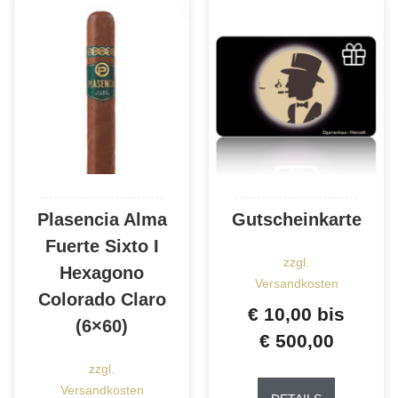
Plasencia Alma
Gutscheinkarte
Fuerte Sixto I
zzgl.
Hexagono
Versandkosten
Colorado Claro
€
10,00
bis
(6×60)
€
500,00
zzgl.
Dieses
Versandkosten
Produkt